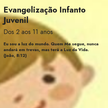
Evangelização Infanto
Juvenil
Dos 2 aos 11 anos
Eu sou a luz do mundo. Quem Me segue, nunca
andará em trevas, mas terá a Luz da Vida.
(João, 8:12)