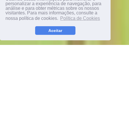
personalizar a experiência de navegação, para
análise e para obter métricas sobre os nossos
visitantes. Para mais informações, consulte a
nossa política de cookies.
Política de Cookies
Aceitar
"A criança evangelizada torna-se jovem digno,
transformando-se em cidadão do amor, com expressiva
bagagem de luz para toda a vida, mesmo que
transitando em trevas exteriores."
Terapêutica de Emergência, Divaldo Franco ditato pelo espírito Amélia